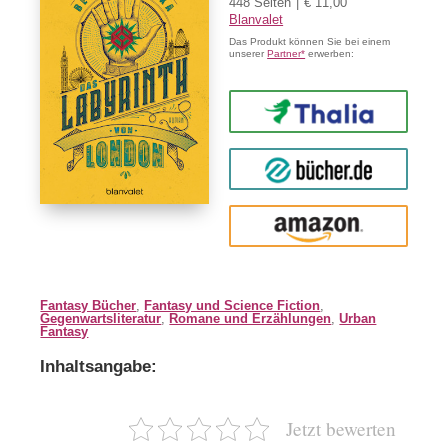
448 Seiten
€ 11,00
Blanvalet
Das Produkt können Sie bei einem
unserer
Partner*
erwerben:
Thalia
buecher.de
Amazon
Fantasy Bücher
,
Fantasy und Science Fiction
,
Gegenwartsliteratur
,
Romane und Erzählungen
,
Urban
Fantasy
Inhaltsangabe:
Jetzt bewerten