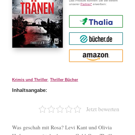
Das Produkt können Sie bei einem
unserer
Partner*
erwerben:
Thalia
buecher.de
Amazon
Krimis und Thriller
,
Thriller Bücher
Inhaltsangabe:
Jetzt bewerten
Was geschah mit Rosa? Levi Kant und Olivia