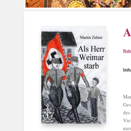
A
Rub
Inh
Mar
Ges
des
Vie
nie