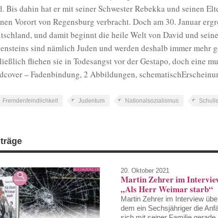
d. Bis dahin hat er mit seiner Schwester Rebekka und seinen Elt
inen Vorort von Regensburg verbracht. Doch am 30. Januar ergre
tschland, und damit beginnt die heile Welt von David und sein
ensteins sind nämlich Juden und werden deshalb immer mehr ge
ließlich fliehen sie in Todesangst vor der Gestapo, doch eine m
dcover – Fadenbindung, 2 Abbildungen, schematischErschein
Fremdenfeindlichkeit
Judentum
Nationalsozialismus
Schull
iträge
20. Oktober 2021
Martin Zehrer im Intervie
„Als Herr Weimar starb“
Martin Zehrer im Interview üb
dem ein Sechsjähriger die Anfä
sich mit seiner Familie gerade