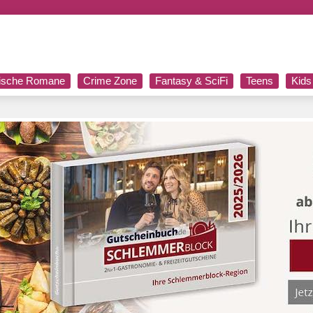
rische Romane
Crime Zone
Fantasy & SciFi
Teens
Kids