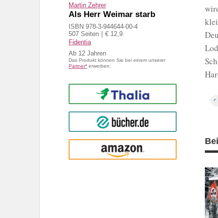
Martin Zehrer
wir
Als Herr Weimar starb
kle
ISBN 978-3-944644-00-4
Deu
507 Seiten
€ 12,9
Fidentia
Lod
Ab
12
Sch
Das Produkt können Sie bei einem unserer
Partner*
erwerben:
Har
Thalia
buecher.de
Be
Amazon