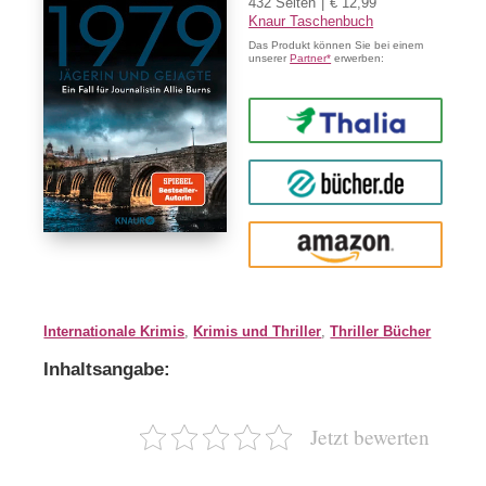
432 Seiten
€ 12,99
Knaur Taschenbuch
Das Produkt können Sie bei einem
unserer
Partner*
erwerben:
Thalia
buecher.de
Amazon
Internationale Krimis
,
Krimis und Thriller
,
Thriller Bücher
Inhaltsangabe:
Jetzt bewerten