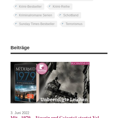
Krimi-Bestseller
Krimi-Reihe
Kriminalromane Serien
Schottland
Sunday Times Bestseller
Terrorismus
Beiträge
3. Juni 2022
Mit „1979 – Jägerin und Gejagte“ startet Val