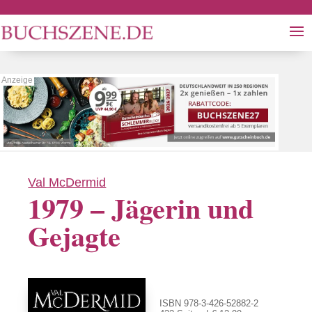
Val McDermid
1979 – Jägerin und
Gejagte
ISBN 978-3-426-52882-2