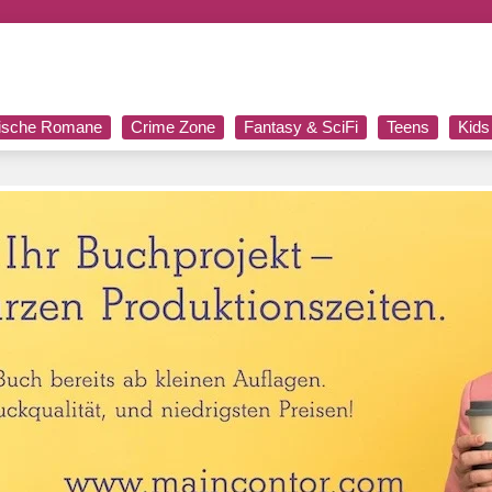
rische Romane
Crime Zone
Fantasy & SciFi
Teens
Kids