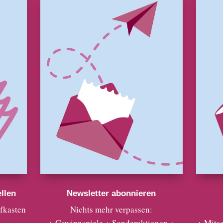
llen
Newsletter abonnieren
efkasten
Nichts mehr verpassen:
+ Gewinnspiele + Sonderaktionen +
+ Mits