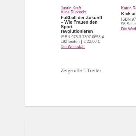
Justin Kraft
Katrin R
Alina Ruprecht
Kick a
Fußball der Zukunft
ISBN 97
– Wie Frauen den
96 Seite
Sport
Die Werk
revolutionieren
ISBN 978-3-7307-0653-4
192 Seiten
€ 22,00 €
Die Werkstatt
Zeige alle 2 Treffer