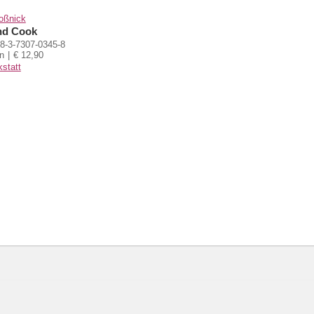
oßnick
nd Cook
8-3-7307-0345-8
n
€ 12,90
statt