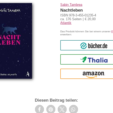
Sabin Tambrea
Nachtleben
ISBN 978-3-455-01235-4
ca. 176 Seiten
€ 20,00
Atlantik
Das Produkt können Sie bei einem unserer
P
erwerben:
bücher.de
Thalia
amazon
Diesen Beitrag teilen: