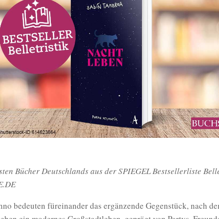
sten Bücher Deutschlands aus der SPIEGEL Bestsellerliste Belle
E.DE
no bedeuten füreinander das ergänzende Gegenstück, nach dem
leben ein modernes Großstadtleben, geprägt von Partys, Freund