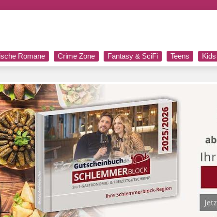
rische Romane
Crime Zone
Fantasy & SciFi
Teens
Kids