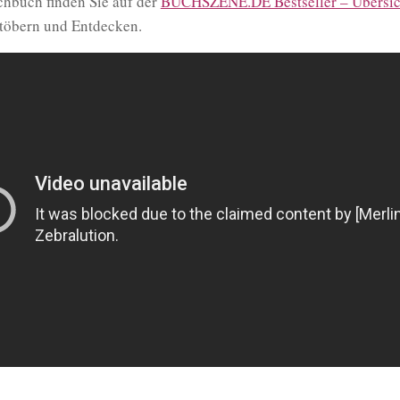
chbuch finden Sie auf der
BUCHSZENE.DE Bestseller – Übersic
töbern und Entdecken.