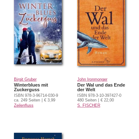
Birgit Gruber
John Ironmonger
Winterblues mit
Der Wal und das Ende
Zuckerguss
der Welt
ISBN 978-3-96714-030-9
ISBN 978-3-10-397427-0
ca. 249 Seiten
€ 3,99
480 Seiten
€ 22,00
Zeilenfluss
S. FISCHER