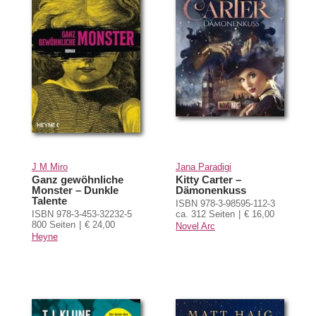
J M Miro
Jana Paradigi
Ganz gewöhnliche
Kitty Carter –
Monster – Dunkle
Dämonenkuss
Talente
ISBN 978-3-98595-112-3
ISBN 978-3-453-32232-5
ca. 312 Seiten
€ 16,00
800 Seiten
€ 24,00
Novel Arc
Heyne