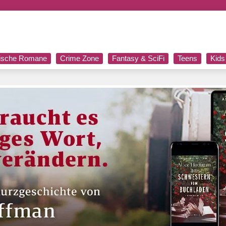
rische Romane
Crime Zone
Fantasy & SciFi
Teens
Kids