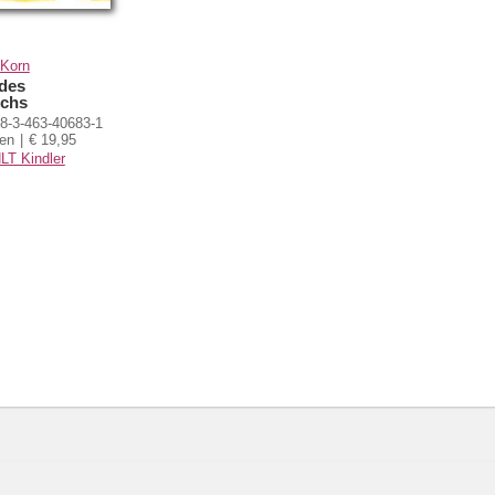
Korn
 des
uchs
8-3-463-40683-1
ten
€ 19,95
T Kindler