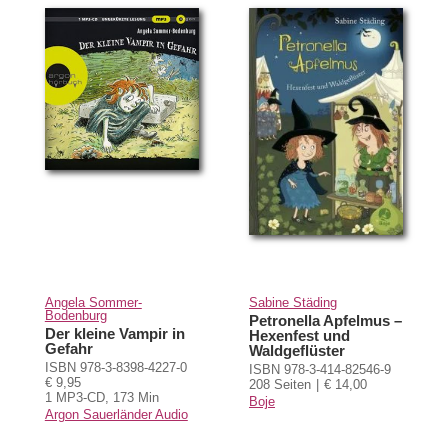
Angela Sommer-
Sabine Städing
Bodenburg
Petronella Apfelmus –
Der kleine Vampir in
Hexenfest und
Gefahr
Waldgeflüster
ISBN 978-3-8398-4227-0
ISBN 978-3-414-82546-9
€ 9,95
208 Seiten
€ 14,00
1 MP3-CD, 173 Min
Boje
Argon Sauerländer Audio