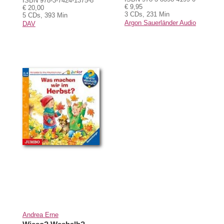
ISBN 978-3-7424-1375-8
€ 9,95
€ 20,00
3 CDs, 231 Min
5 CDs, 393 Min
Argon Sauerländer Audio
DAV
Andrea Erne