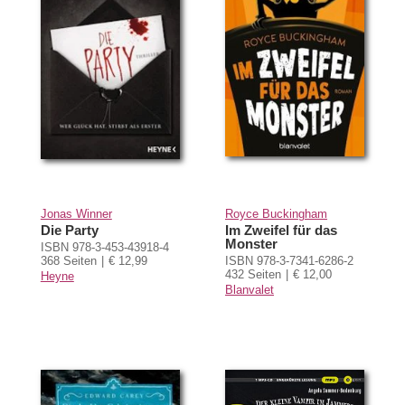
Jonas Winner
Royce Buckingham
Die Party
Im Zweifel für das
Monster
ISBN 978-3-453-43918-4
368 Seiten
€ 12,99
ISBN 978-3-7341-6286-2
432 Seiten
€ 12,00
Heyne
Blanvalet