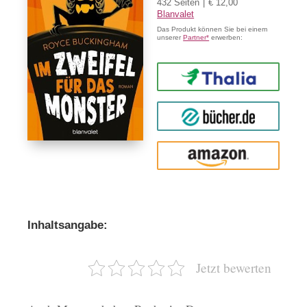
432 Seiten
€ 12,00
Blanvalet
Das Produkt können Sie bei einem
unserer
Partner*
erwerben:
Thalia
buecher.de
Amazon
Inhaltsangabe:
Jetzt bewerten