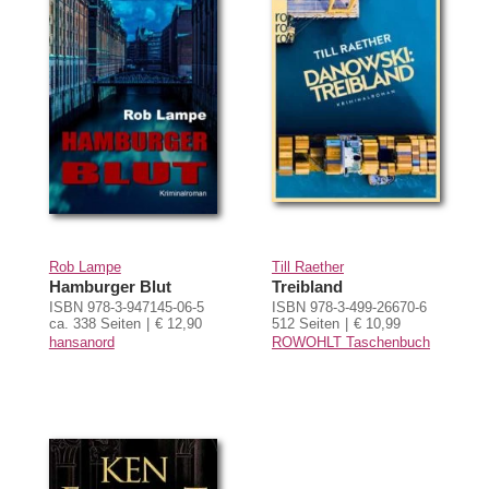
Rob Lampe
Till Raether
Hamburger Blut
Treibland
ISBN 978-3-947145-06-5
ISBN 978-3-499-26670-6
ca. 338 Seiten
€ 12,90
512 Seiten
€ 10,99
hansanord
ROWOHLT Taschenbuch