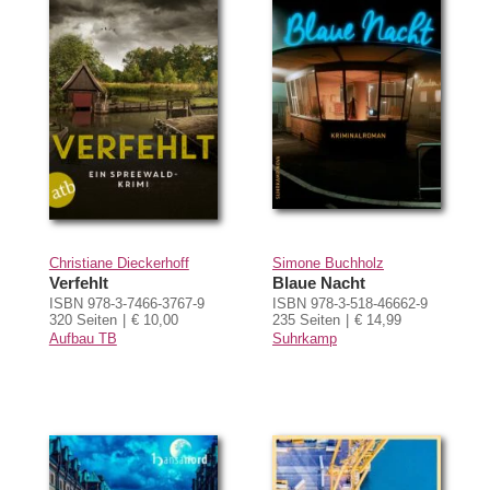
Christiane Dieckerhoff
Simone Buchholz
Verfehlt
Blaue Nacht
ISBN 978-3-7466-3767-9
ISBN 978-3-518-46662-9
320 Seiten
€ 10,00
235 Seiten
€ 14,99
Aufbau TB
Suhrkamp