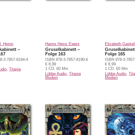
H. Heron
Hanns Heinz Ewers
Elizabeth Gaskel
kabinett –
Gruselkabinett –
Gruselkabinet
167
Folge 163
Folge 165
8-3-7857-8194-4
ISBN 978-3-7857-8190-6
ISBN 978-3-7857
€ 8,99
€ 8,99
1 CD, 60 Min
1 CD, 60 Min
udio
,
Titania
Lübbe Audio
,
Titania
Lübbe Audio
,
Tit
Medien
Medien