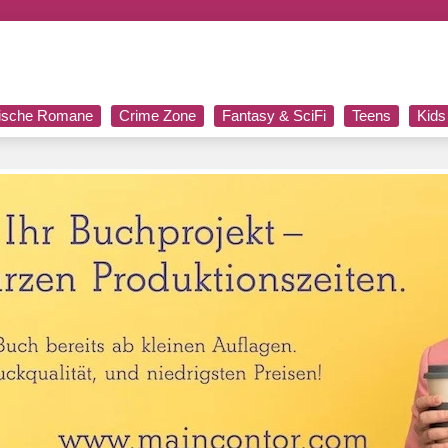
rische Romane
Crime Zone
Fantasy & SciFi
Teens
Kids