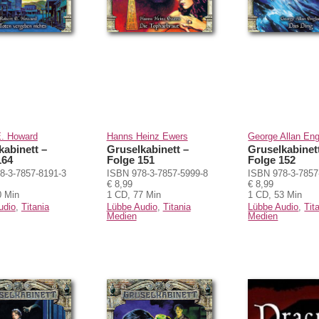
E. Howard
Hanns Heinz Ewers
George Allan En
kabinett –
Gruselkabinett –
Gruselkabinet
164
Folge 151
Folge 152
8-3-7857-8191-3
ISBN 978-3-7857-5999-8
ISBN 978-3-7857
€ 8,99
€ 8,99
0 Min
1 CD, 77 Min
1 CD, 53 Min
udio
,
Titania
Lübbe Audio
,
Titania
Lübbe Audio
,
Tit
Medien
Medien