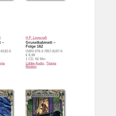
l
H.P. Lovecraft
t –
Gruselkabinett –
Folge 162
-8192-0
ISBN 978-3-7857-8187-6
€ 8,99
1 CD, 60 Min
ania
Lübbe Audio
,
Titania
Medien