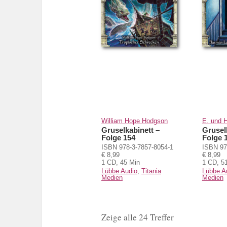
William Hope Hodgson
E. und 
Gruselkabinett –
Grusel
Folge 154
Folge 
ISBN 978-3-7857-8054-1
ISBN 97
€ 8,99
€ 8,99
1 CD, 45 Min
1 CD, 5
Lübbe Audio
,
Titania
Lübbe A
Medien
Medien
Zeige alle 24 Treffer