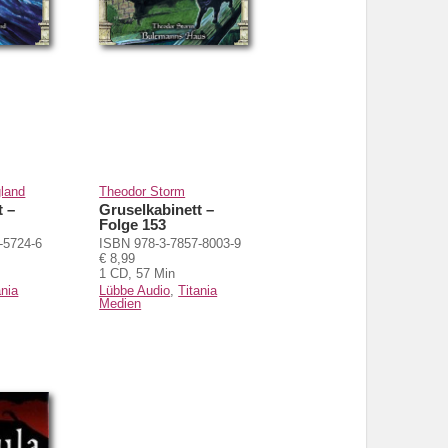
gland
Theodor Storm
t –
Gruselkabinett –
Folge 153
-5724-6
ISBN 978-3-7857-8003-9
€ 8,99
1 CD, 57 Min
ania
Lübbe Audio
,
Titania
Medien