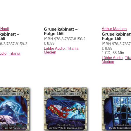
 Hauff
Gruselkabinett –
Arthur Machen
Folge 156
kabinett –
Gruselkabinet
159
Folge 158
ISBN 978-3-7857-8156-2
€ 8,99
8-3-7857-8159-3
ISBN 978-3-7857
Lübbe Audio
,
Titania
€ 8,99
Medien
1 CD, 55 Min
udio
,
Titania
Lübbe Audio
,
Tit
Medien