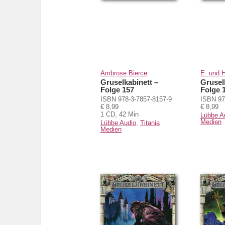
Ambrose Bierce
E. und 
Gruselkabinett –
Grusel
Folge 157
Folge 
ISBN 978-3-7857-8157-9
ISBN 97
€ 8,99
€ 8,99
1 CD, 42 Min
Lübbe A
Medien
Lübbe Audio
,
Titania
Medien