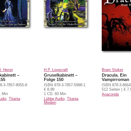
H. Heron
H.P. Lovecraft
Bram Stoker
kabinett –
Gruselkabinett –
Dracula. Ein
155
Folge 150
Vampirroman
8-3-7857-8055-8
ISBN 978-3-7857-5998-1
ISBN 978-3-8664
€ 8,99
512 Seiten
€ 7,
1 Min
1 CD, 60 Min
Anaconda
udio
,
Titania
Lübbe Audio
,
Titania
Medien