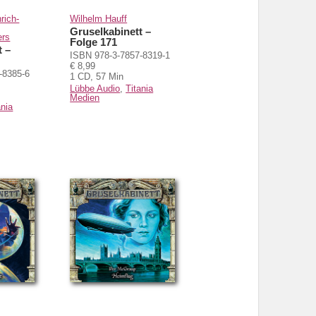
rich-
Wilhelm Hauff
Gruselkabinett –
ers
Folge 171
t –
ISBN 978-3-7857-8319-1
€ 8,99
-8385-6
1 CD, 57 Min
Lübbe Audio
,
Titania
Medien
ania