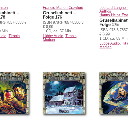
enson
Francis Marion Crawford
Leonard Langhein
Anthos
kabinett –
Gruselkabinett –
Hanns Heinz Ew
178
Folge 176
Gruselkabinet
8-3-7857-8388-7
ISBN 978-3-7857-8386-3
Folge 175
€ 8,99
ISBN 978-3-7857
0 Min
1 CD, ca. 57 Min
€ 8,99
udio
,
Titania
Lübbe Audio
,
Titania
1 CD, ca. 89 Min
Medien
Lübbe Audio
,
Tit
Medien