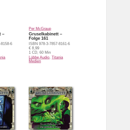
Per McGraup
t –
Gruselkabinett –
Folge 161
-8158-6
ISBN 978-3-7857-8161-6
€ 8,99
1 CD, 60 Min
ania
Lübbe Audio
,
Titania
Medien