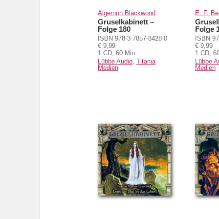
Algernon Blackwood
E. F. B
Gruselkabinett –
Grusel
Folge 180
Folge 
ISBN 978-3-7857-8428-0
ISBN 97
€ 9,99
€ 9,99
1 CD, 60 Min
1 CD, 6
Lübbe Audio
,
Titania
Lübbe A
Medien
Medien