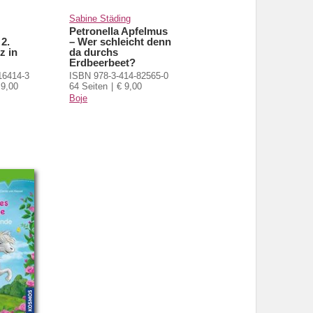
Sabine Städing
Petronella Apfelmus
2.
– Wer schleicht denn
z in
da durchs
Erdbeerbeet?
16414-3
ISBN 978-3-414-82565-0
 9,00
64 Seiten
€ 9,00
Boje