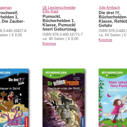
hapman
Uli Leistenschneider
Jule Ambach
Ellis Kaut
nschweif,
Die drei !!!,
Pumuckl,
helden 1.
Bücherhelden 
Bücherhelden 1.
, Die Zauber-
Klasse, Rehkit
Klasse, Pumuckl
Gefahr
feiert Geburtstag
8-3-440-16927-8
ISBN 978-3-440-
ISBN 978-3-440-16771-7
eiten
€ 9,00
ca. 64 Seiten
€
ca. 48 Seiten
€ 9,00
Kosmos
Kosmos