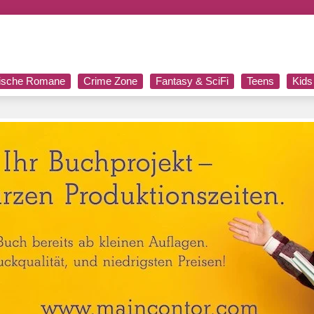
rische Romane
Crime Zone
Fantasy & SciFi
Teens
Kids