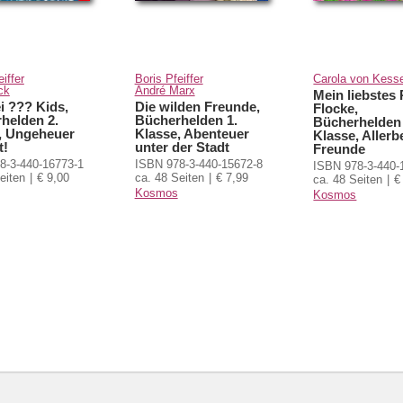
iffer
Boris Pfeiffer
Carola von Kess
ck
André Marx
Mein liebstes
i ??? Kids,
Die wilden Freunde,
Flocke,
helden 2.
Bücherhelden 1.
Bücherhelden 
, Ungeheuer
Klasse, Abenteuer
Klasse, Allerb
t!
unter der Stadt
Freunde
8-3-440-16773-1
ISBN 978-3-440-15672-8
ISBN 978-3-440-
eiten
€ 9,00
ca. 48 Seiten
€ 7,99
ca. 48 Seiten
€
Kosmos
Kosmos