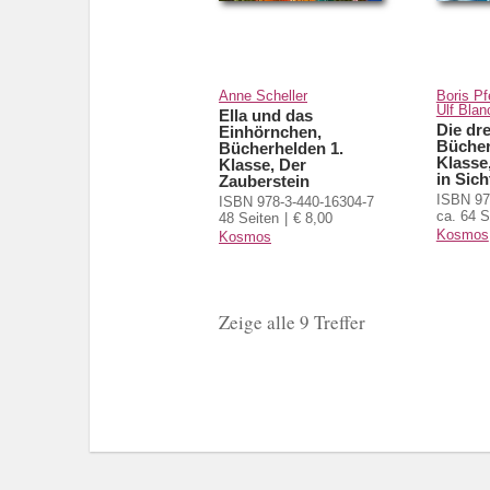
Anne Scheller
Boris Pfe
Ulf Blan
Ella und das
Die dre
Einhörnchen,
Bücher
Bücherhelden 1.
Klasse
Klasse, Der
in Sich
Zauberstein
ISBN 97
ISBN 978-3-440-16304-7
ca. 64 S
48 Seiten
€ 8,00
Kosmos
Kosmos
Zeige alle 9 Treffer