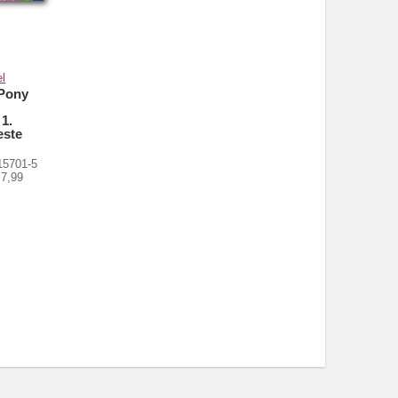
el
 Pony
1.
este
15701-5
 7,99