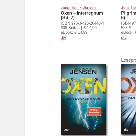
Jens Henrik Jensen
Jens He
Oxen – Interregnum
Pilgri
(Bd. 7)
6)
ISBN 978-3-423-26446-4
ISBN 97
608 Seiten
€ 17,00
528 Sei
eBook: € 14,99
eBook: 
dtv
dtv
Lesepr