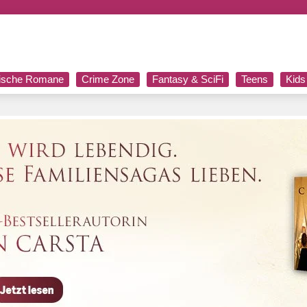
rische Romane
Crime Zone
Fantasy & SciFi
Teens
Kids