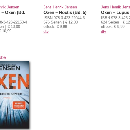
nrik Jensen
Jens Henrik Jensen
Jens Henrik Jen
m – Oxen (Bd.
Oxen – Noctis (Bd. 5)
Oxen – Lupus 
ISBN 978-3-423-22044-6
ISBN 978-3-423-
8-3-423-22150-4
576 Seiten
€ 12,00
624 Seiten
€ 12
ten
€ 13,00
eBook: € 9,99
eBook: € 9,99
€ 10,99
dtv
dtv
obe