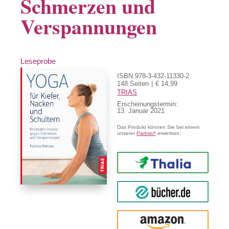
Schmerzen und
Verspannungen
Leseprobe
ISBN 978-3-432-11330-2
148 Seiten
€ 14,99
TRIAS
Erscheinungstermin:
13. Januar 2021
Das Produkt können Sie bei einem
unserer
Partner*
erwerben:
Thalia
buecher.de
Amazon