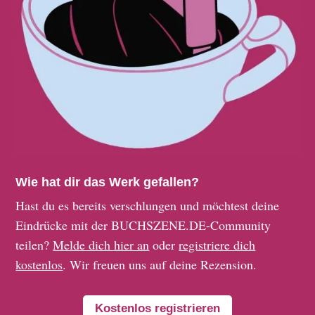
Wie hat dir das Werk gefallen?
Hast du es bereits verschlungen und möchtest deine
Eindrücke mit der BUCHSZENE.DE-Community
teilen?
Melde dich hier an
oder
registriere dich
kostenlos
. Wir freuen uns auf deine Rezension.
Kostenlos registrieren