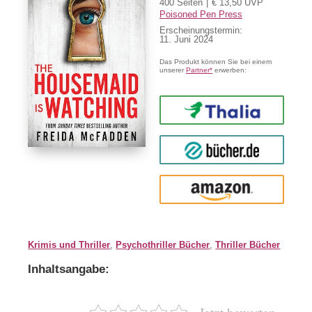
400 Seiten
€ 13,50 UVP
Poisoned Pen Press
Erscheinungstermin:
11. Juni 2024
Das Produkt können Sie bei einem
unserer
Partner*
erwerben:
Thalia
buecher.de
Amazon
Krimis und Thriller
,
Psychothriller Bücher
,
Thriller Bücher
Inhaltsangabe: