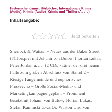
Historische Krimis
,
Hörbücher
,
Internationale Krimis
(Audio)
,
Krimis (Audio)
,
Krimis und Thriller (Audio)
Inhaltsangabe:
Jetzt bewerten
Sherlock & Watson – Neues aus der Baker Street
(8)Hörspiel mit Johann von Bülow, Florian Lukas,
Peter Jordan u.v.a. (2 CDs)- Einer der drei neuen
Fälle zum großen Abschluss von Staffel 2 –
Riesige Fangemeinde und euphorisches
Presseecho – Große Social-Media- und
Marketingkampagne geplant – Prominent
besetztmit Johann von Bülow, Florian Lukas,
Stefan Kaminski u.v.a.Dr. Waston wird von