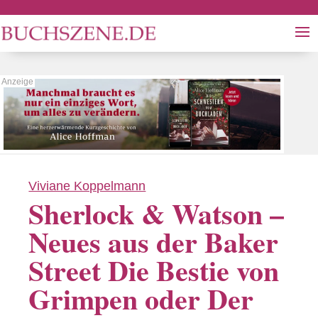
Viviane Koppelmann
Sherlock & Watson –
Neues aus der Baker
Street Die Bestie von
Grimpen oder Der