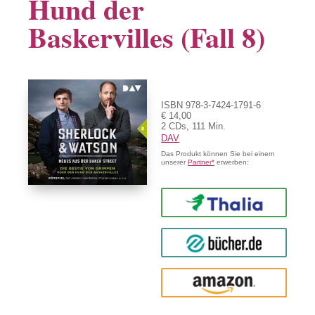
Hund der
Baskervilles (Fall 8)
ISBN 978-3-7424-1791-6
€ 14,00
2 CDs, 111 Min.
DAV
Das Produkt können Sie bei einem
unserer
Partner*
erwerben:
Thalia
buecher.de
Amazon