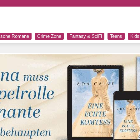
rische Romane
Crime Zone
Fantasy & SciFi
Teens
Kids