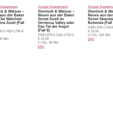
 Koppelmann
Viviane Koppelmann
Viviane Koppelm
ck & Watson –
Sherlock & Watson –
Sherlock & Wa
aus der Baker
Neues aus der Baker
Neues aus der
 Die Wahrheit
Street Duell im
Street Skanda
ria Scott (Fall
Vermissa Valley oder
Bohemia (Fall 
Das Tal der Angst
ISBN 978-3-7424
(Fall 9)
8-3-7424-1795-4
€ 14,00
ISBN 978-3-7424-1793-0
2 CDs, 102 Min
90 Min
€ 14,00
DAV
2 CDs, 89 Min
DAV