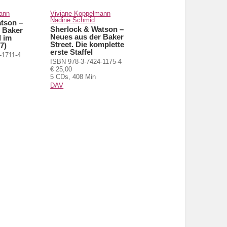
ann
Viviane Koppelmann
Nadine Schmid
tson –
Sherlock & Watson –
 Baker
Neues aus der Baker
l im
Street. Die komplette
7)
erste Staffel
-1711-4
ISBN 978-3-7424-1175-4
€ 25,00
5 CDs, 408 Min
DAV