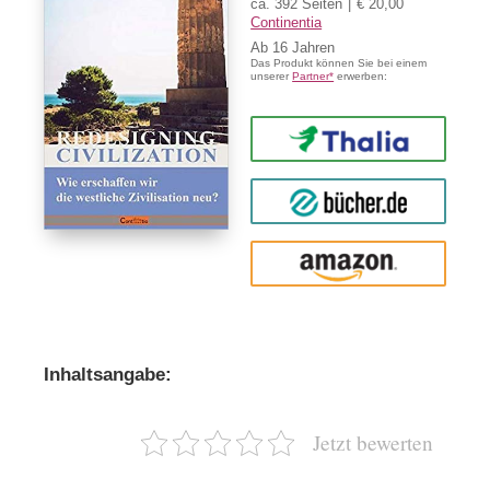
ca. 392 Seiten
€ 20,00
Continentia
Ab
16
Das Produkt können Sie bei einem
unserer
Partner*
erwerben:
Thalia
buecher.de
Amazon
Inhaltsangabe:
Jetzt bewerten