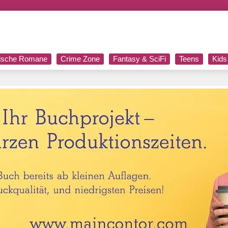
rische Romane
Crime Zone
Fantasy & SciFi
Teens
Kids