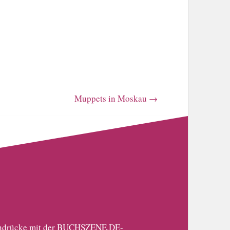
Muppets in Moskau
→
 Eindrücke mit der BUCHSZENE.DE-