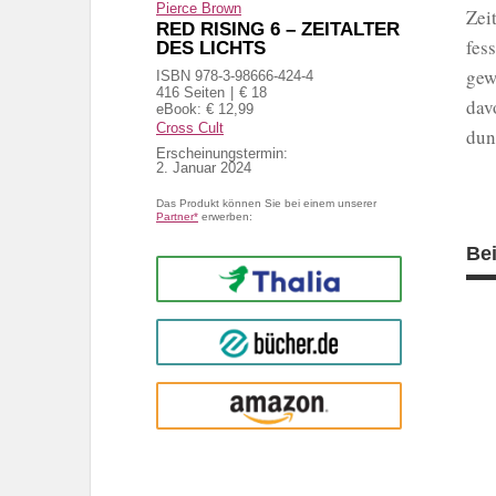
Pierce Brown
Zei
RED RISING 6 – ZEITALTER
fes
DES LICHTS
gew
ISBN 978-3-98666-424-4
416 Seiten
€ 18
dav
eBook: € 12,99
Cross Cult
dun
Erscheinungstermin:
2. Januar 2024
Das Produkt können Sie bei einem unserer
Partner*
erwerben:
Be
Thalia
buecher.de
Amazon