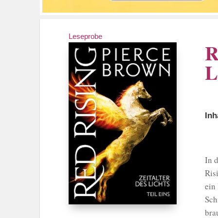
Leseprobe
R
L
Inh
In 
Ris
ein
Sch
bra