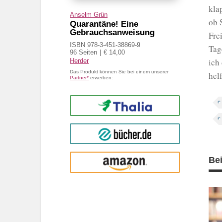
kla
Anselm Grün
ob 
Quarantäne! Eine
Gebrauchsanweisung
Fre
ISBN 978-3-451-38869-9
Tag
96 Seiten
€ 14,00
ich
Herder
Das Produkt können Sie bei einem unserer
hel
Partner*
erwerben:
Thalia
buecher.de
Be
Amazon