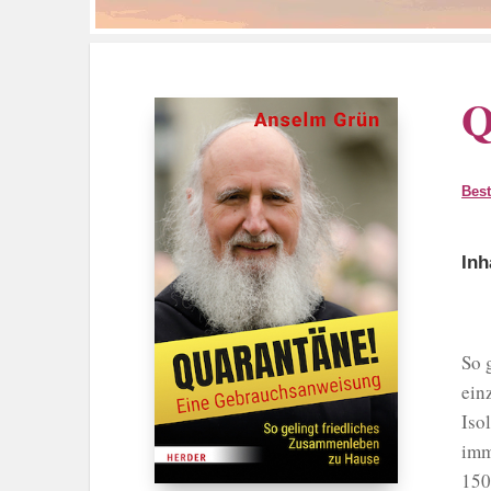
Q
Best
Inh
So 
ein
Iso
imm
150