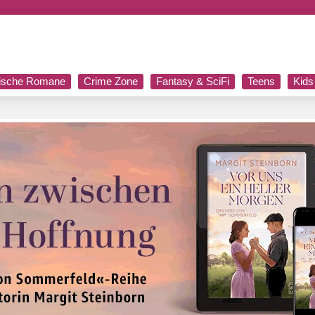
rische Romane
Crime Zone
Fantasy & SciFi
Teens
Kids