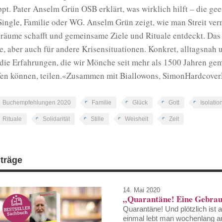
ppt. Pater Anselm Grün OSB erklärt, was wirklich hilft – die ge
Single, Familie oder WG. Anselm Grün zeigt, wie man Streit verm
iräume schafft und gemeinsame Ziele und Rituale entdeckt. Das
e, aber auch für andere Krisensituationen. Konkret, alltagsna
 die Erfahrungen, die wir Mönche seit mehr als 1500 Jahren ge
fen können, teilen.«Zusammen mit Biallowons, SimonHardcove
Buchempfehlungen 2020
Familie
Glück
Gott
Isolatio
Rituale
Solidarität
Stille
Weisheit
Zeit
iträge
14. Mai 2020
„Quarantäne! Eine Gebrau
Quarantäne! Und plötzlich ist al
einmal lebt man wochenlang an