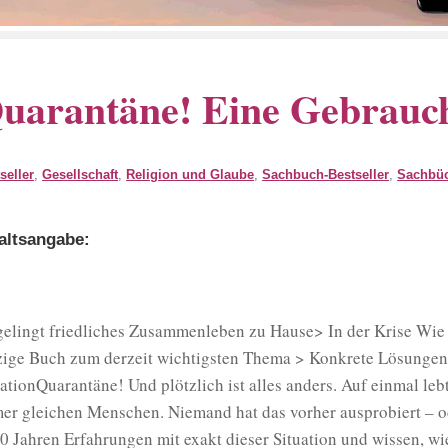
uarantäne! Eine Gebrauc
seller
,
Gesellschaft
,
Religion und Glaube
,
Sachbuch-Bestseller
,
Sachbü
altsangabe:
gelingt friedliches Zusammenleben zu Hause> In der Krise Wi
zige Buch zum derzeit wichtigsten Thema > Konkrete Lösungen
lationQuarantäne! Und plötzlich ist alles anders. Auf einmal l
er gleichen Menschen. Niemand hat das vorher ausprobiert – 
0 Jahren Erfahrungen mit exakt dieser Situation und wissen,