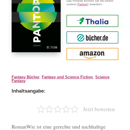
Das Produkt können Sie bei einem
unserer
Partner*
erwerben:
Thalia
buecher.de
Amazon
Fantasy Bücher
,
Fantasy und Science Fiction
,
Science
Fantasy
Inhaltsangabe:
Jetzt bewerten
RomanWie ist eine gerechte und nachhaltige