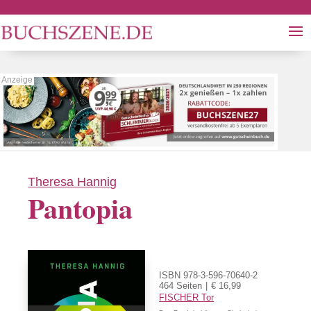
Theresa Hannig
Pantopia
ISBN 978-3-596-70640-2
464 Seiten
€ 16,99
FISCHER Tor