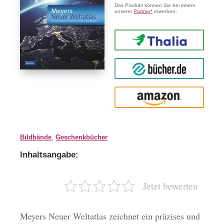
Das Produkt können Sie bei einem
unserer
Partner*
erwerben:
Thalia
buecher.de
Amazon
Bildbände
,
Geschenkbücher
Inhaltsangabe:
Jetzt bewerten
Meyers Neuer Weltatlas zeichnet ein präzises und