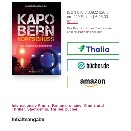
ISBN 978-3-03922-128-8
ca. 220 Seiten
€ 25,00
Weber
Das Produkt können Sie bei einem
unserer
Partner*
erwerben:
Thalia
buecher.de
Amazon
Internationale Krimis
,
Kriminalromane
,
Krimis und
Thriller
,
Stadtkrimis
,
Thriller Bücher
Inhaltsangabe: