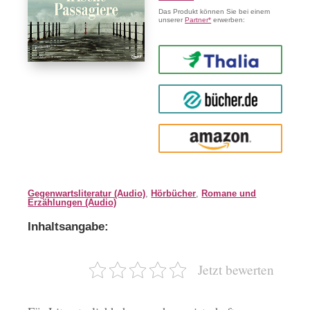
Das Produkt können Sie bei einem
unserer
Partner*
erwerben:
Thalia
buecher.de
Amazon
Gegenwartsliteratur (Audio)
,
Hörbücher
,
Romane und
Erzählungen (Audio)
Inhaltsangabe:
Jetzt bewerten