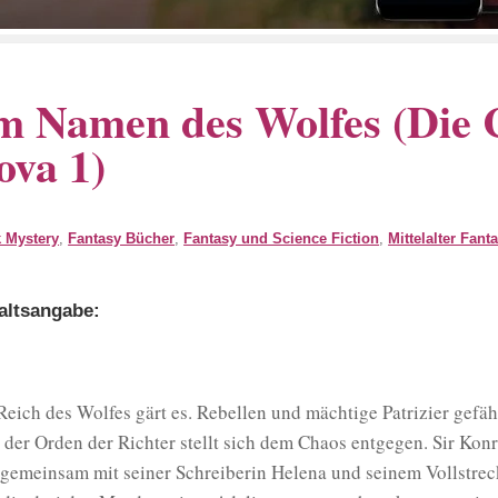
m Namen des Wolfes (Die 
ova 1)
 Mystery
,
Fantasy Bücher
,
Fantasy und Science Fiction
,
Mittelalter Fant
altsangabe:
Reich des Wolfes gärt es. Rebellen und mächtige Patrizier gefä
 der Orden der Richter stellt sich dem Chaos entgegen. Sir Konr
 gemeinsam mit seiner Schreiberin Helena und seinem Vollstreck