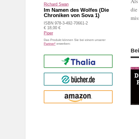
Als
Richard Swan
die
Im Namen des Wolfes (Die
Chroniken von Sova 1)
mis
ISBN 978-3-492-70661-2
€ 18,00 €
Piper
Das Produkt können Sie bei einem unserer
Partner*
erwerben:
Be
Thalia
buecher.de
Amazon