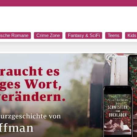
rische Romane
Crime Zone
Fantasy & SciFi
Teens
Kids