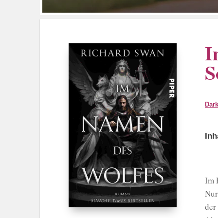
I
S
Dark
Inh
Im 
Nur
der