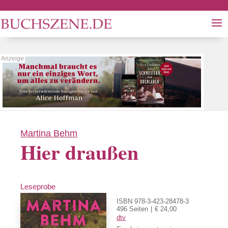
Martina Behm
Hier draußen
Leseprobe
ISBN 978-3-423-28478-3
496 Seiten
€ 24,00
dtv