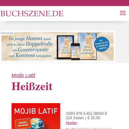
Mojib Latif
Heißzeit
ISBN 978-3-451-38684-8
224 Seiten
€ 20,00
Herder