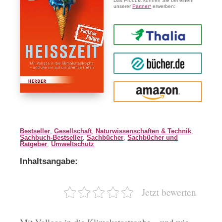
Das Produkt können Sie bei einem
unserer
Partner*
erwerben:
Thalia
buecher.de
Amazon
Bestseller
,
Gesellschaft
,
Naturwissenschaften & Technik
,
Sachbuch-Bestseller
,
Sachbücher
,
Sachbücher und
Ratgeber
,
Umweltschutz
Inhaltsangabe:
Jetzt bewerten
Mit Vollgas in die Klimakatastrophe – und wie