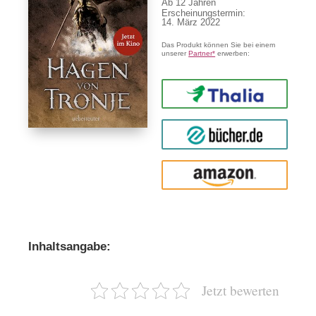
Ab
12
Erscheinungstermin:
14. März 2022
Das Produkt können Sie bei einem
unserer
Partner*
erwerben:
Thalia
buecher.de
Amazon
Inhaltsangabe:
Jetzt bewerten