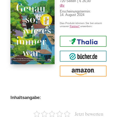
720 Seiten
€ 26,00
dtv
Erscheinungstermin:
14. August 2024
Das Produkt können Sie bei einem
unserer
Partner*
erwerben:
Thalia
buecher.de
Amazon
Inhaltsangabe:
Jetzt bewerten