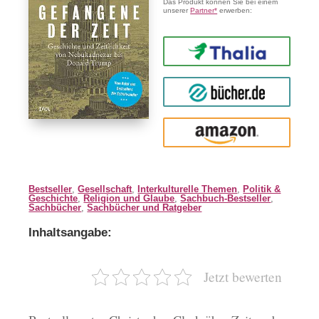
Das Produkt können Sie bei einem
unserer
Partner*
erwerben:
Thalia
buecher.de
Amazon
Bestseller
,
Gesellschaft
,
Interkulturelle Themen
,
Politik &
Geschichte
,
Religion und Glaube
,
Sachbuch-Bestseller
,
Sachbücher
,
Sachbücher und Ratgeber
Inhaltsangabe:
Jetzt bewerten