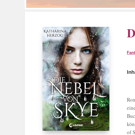
D
Fan
Inh
Rom
ein
Buc
kön
of 