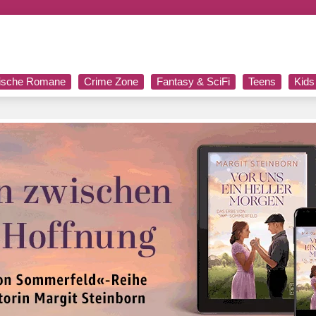
rische Romane
Crime Zone
Fantasy & SciFi
Teens
Kids