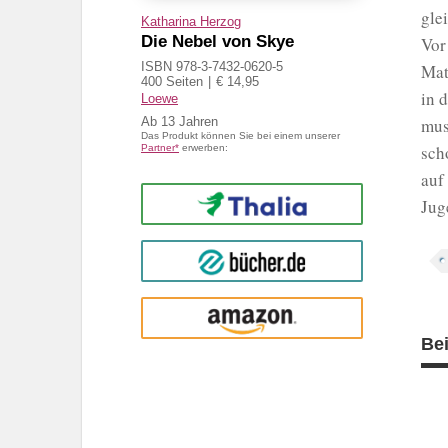
gle
Katharina Herzog
Die Nebel von Skye
Vor
ISBN 978-3-7432-0620-5
Mat
400 Seiten
€ 14,95
in 
Loewe
Ab
13
mus
Das Produkt können Sie bei einem unserer
sch
Partner*
erwerben:
auf
Thalia
Jug
buecher.de
Amazon
Be