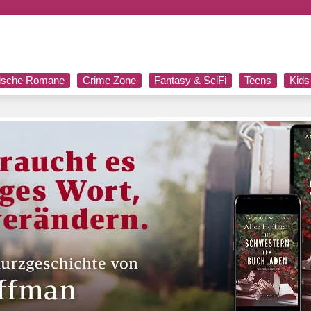
rische Romane
Crime Zone
Fantasy & SciFi
Teens
Kids