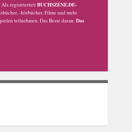
BUCHSZENE.DE-
Als registrierte/r
sbücher, -hörbücher, Filme und mehr
Das
pielen teilnehmen. Das Beste daran: