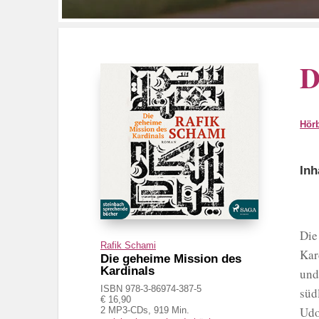
D
Hör
Inh
Die
Rafik Schami
Kar
Die geheime Mission des
Kardinals
und
ISBN 978-3-86974-387-5
süd
€ 16,90
Udo
2 MP3-CDs, 919 Min.