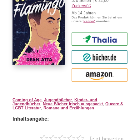
370 Seiten
€ 22,00
Zuckersüß
Ab
14
Das Produkt können Sie bei einem
unserer
Partner*
erwerben:
Thalia
buecher.de
Amazon
Coming of Age
,
Jugendbücher
,
Kinder- und
Jugendbücher
,
Neue Bücher frisch ausgepackt
,
Queere &
LGBT Literatur
,
Romane und Erzählungen
Inhaltsangabe:
Jetzt bewerten