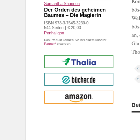
Kön
Samantha Shannon
bös
Der Orden des geheimen
Baumes – Die Magierin
Wel
ISBN 978-3-7645-3239-0
bös
544 Seiten
€ 20,00
Penhaligon
an,
Das Produkt können Sie bei einem unserer
Gla
Partner*
erwerben:
Tho
Thalia
buecher.de
Amazon
Be