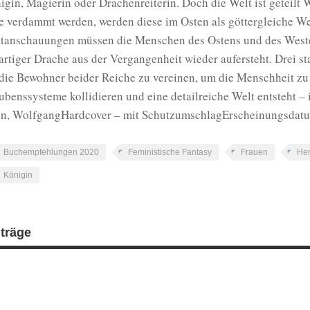
igin, Magierin oder Drachenreiterin. Doch die Welt ist geteilt
e verdammt werden, werden diese im Osten als göttergleiche Wes
tanschauungen müssen die Menschen des Ostens und des Westen
artiger Drache aus der Vergangenheit wieder aufersteht. Drei 
 die Bewohner beider Reiche zu vereinen, um die Menschheit z
ubenssysteme kollidieren und eine detailreiche Welt entsteht –
n, WolfgangHardcover – mit SchutzumschlagErscheinungsdat
Buchempfehlungen 2020
Feministische Fantasy
Frauen
Her
Königin
iträge