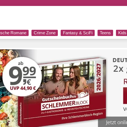
rische Romane
Crime Zone
Fantasy & SciFi
Teens
Kids