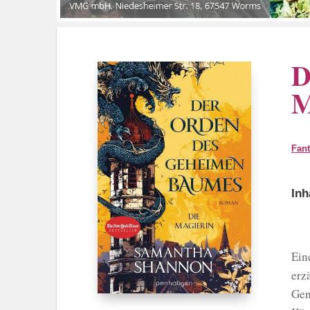
D
M
Fan
Inh
Ein
erz
Gen