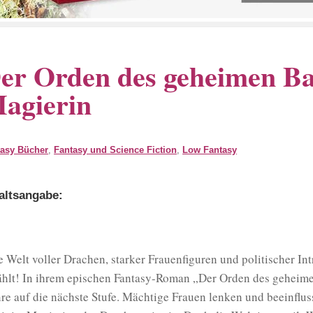
er Orden des geheimen B
agierin
tasy Bücher
,
Fantasy und Science Fiction
,
Low Fantasy
altsangabe:
e Welt voller Drachen, starker Frauenfiguren und politischer In
ählt! In ihrem epischen Fantasy-Roman „Der Orden des gehei
re auf die nächste Stufe. Mächtige Frauen lenken und beeinfluss