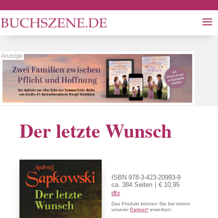
Der letzte Wunsch
ISBN 978-3-423-20993-9
ca. 384 Seiten
€ 10,95
dtv
Das Produkt können Sie bei einem
unserer
Partner*
erwerben: