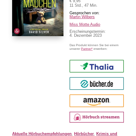
€ 9,95
11 Std., 47 Min.
Martin Wilbers
Miss Motte Audio
Erscheinungstermin:
4. Dezember 2023
Das Produkt können Sie bei einem
unserer
Partner*
erwerben:
Thalia
buecher.de
Amazon
Aktuelle Hörbuchempfehlungen
,
Hörbücher
,
Krimis und