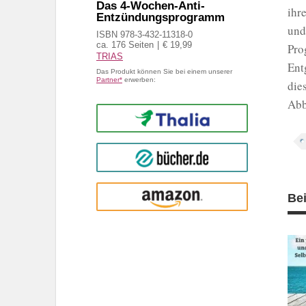
Das 4-Wochen-Anti-
ihr
Entzündungsprogramm
und
ISBN 978-3-432-11318-0
ca. 176 Seiten
€ 19,99
Pro
TRIAS
Ent
Das Produkt können Sie bei einem unserer
Partner*
erwerben:
die
Abb
Thalia
buecher.de
Amazon
Be