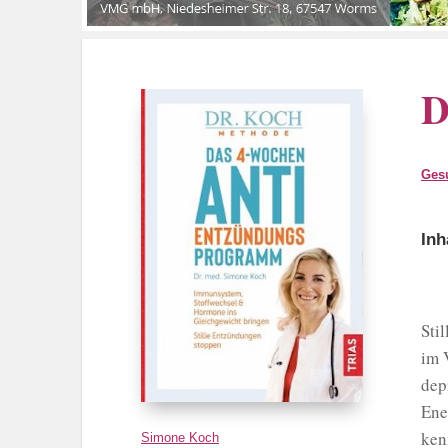
D
Ges
Inh
Sti
im 
dep
Ene
ken
Simone Koch