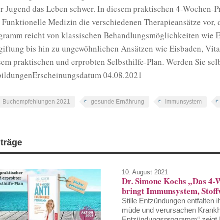
er Jugend das Leben schwer. In diesem praktischen 4-Wochen-Pr
 Funktionelle Medizin die verschiedenen Therapieansätze vor, 
gramm reicht von klassischen Behandlungsmöglichkeiten wie 
giftung bis hin zu ungewöhnlichen Ansätzen wie Eisbaden, Vital
sem praktischen und erprobten Selbsthilfe-Plan. Werden Sie selb
ildungenErscheinungsdatum 04.08.2021
Buchempfehlungen 2021
gesunde Ernährung
Immunsystem
iträge
10. August 2021
Dr. Simone Kochs „Das 4
bringt Immunsystem, Stoff
Stille Entzündungen entfalten
müde und verursachen Krankhe
Entzündungsprogramm“ zeigt Dr