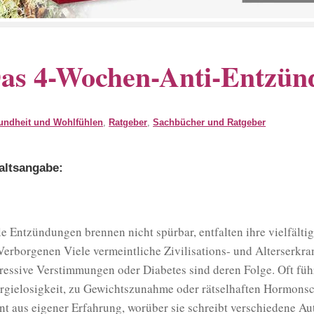
as 4-Wochen-Anti-Entzü
undheit und Wohlfühlen
,
Ratgeber
,
Sachbücher und Ratgeber
altsangabe:
lle Entzündungen brennen nicht spürbar, entfalten ihre vielfäl
Verborgenen Viele vermeintliche Zivilisations- und Alterser
ressive Verstimmungen oder Diabetes sind deren Folge. Oft füh
rgielosigkeit, zu Gewichtszunahme oder rätselhaften Hormons
nt aus eigener Erfahrung, worüber sie schreibt verschiedene 