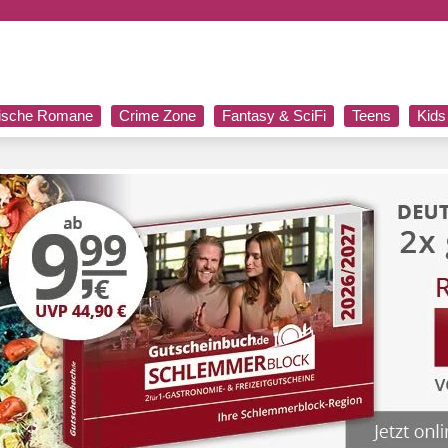
rische Romane
Crime Zone
Fantasy & SciFi
Teens
Kids