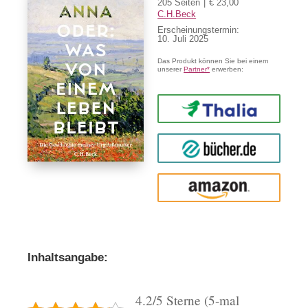
205 Seiten
€ 23,00
C.H.Beck
Erscheinungstermin:
10. Juli 2025
Das Produkt können Sie bei einem
unserer
Partner*
erwerben:
Thalia
buecher.de
Amazon
Inhaltsangabe:
4.2/5 Sterne (5-mal