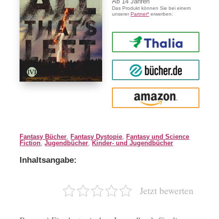
Ab
14
Das Produkt können Sie bei einem
unserer
Partner*
erwerben:
Thalia
buecher.de
Amazon
Fantasy Bücher
,
Fantasy Dystopie
,
Fantasy und Science
Fiction
,
Jugendbücher
,
Kinder- und Jugendbücher
Inhaltsangabe:
Jetzt bewerten