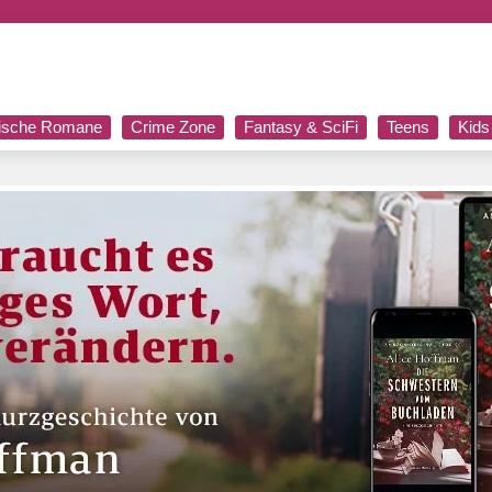
rische Romane
Crime Zone
Fantasy & SciFi
Teens
Kids