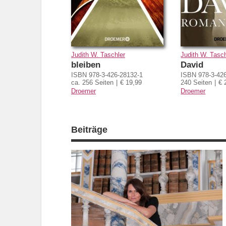
Judith W. Taschler
Judith W. Tasch
bleiben
David
ISBN 978-3-426-28132-1
ISBN 978-3-42
ca. 256 Seiten
€ 19,99
240 Seiten
€ 
Droemer
Droemer
Beiträge