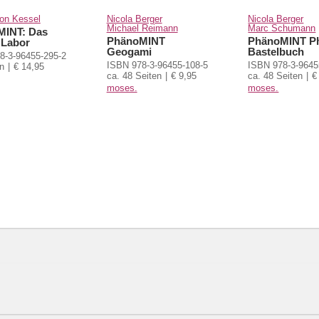
von Kessel
Nicola Berger
Nicola Berger
Michael Reimann
Marc Schumann
MINT: Das
PhänoMINT
PhänoMINT Ph
 Labor
Geogami
Bastelbuch
8-3-96455-295-2
ISBN 978-3-96455-108-5
ISBN 978-3-9645
n
€ 14,95
ca. 48 Seiten
€ 9,95
ca. 48 Seiten
€
moses.
moses.