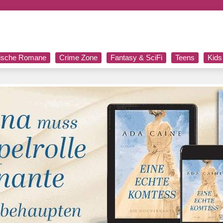
rische Romane
Crime Zone
Fantasy & SciFi
Teens
Kids