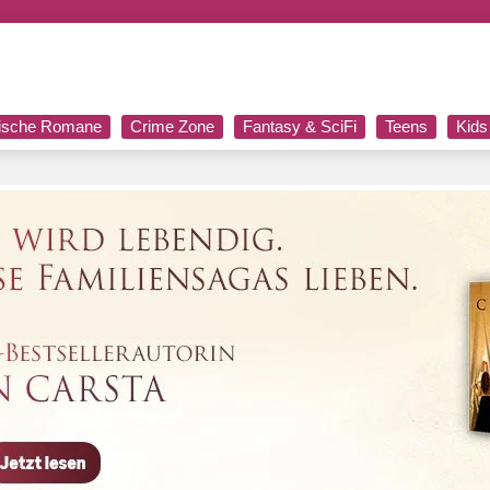
rische Romane
Crime Zone
Fantasy & SciFi
Teens
Kids