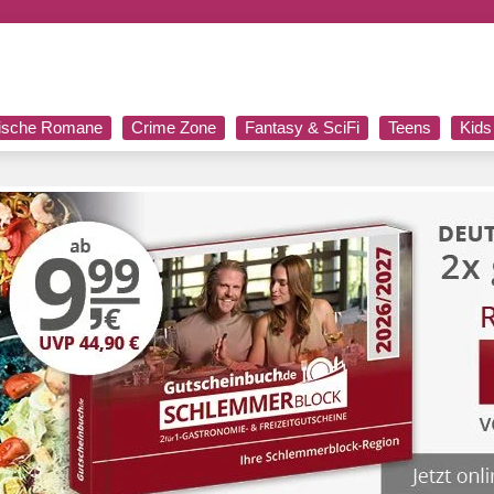
rische Romane
Crime Zone
Fantasy & SciFi
Teens
Kids