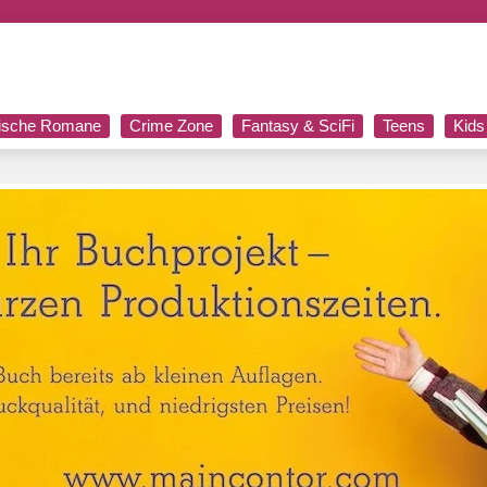
rische Romane
Crime Zone
Fantasy & SciFi
Teens
Kids