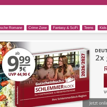
rische Romane
Crime Zone
Fantasy & SciFi
Teens
Kids