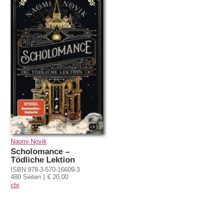
Naomi Novik
Scholomance –
Tödliche Lektion
ISBN 978-3-570-16609-3
480 Seiten
€ 20,00
cbj