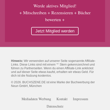
Werde aktives Mitglied!
+ Mitschreiben + Rezensieren + Bücher
bewerten +
Jetzt Mitglied werden
Hinweis:
Wir verwenden auf unserer Seite sogenannte Affiliate-
Links. Diese Links sind mit einem ‘*‘ Stern gekennzeichnet und
führen zu Partnerseiten. Wenn du einen Affiliate-Link anklickst
und auf dieser Seite etwas kaufst, erhalten wir etwas Geld. Für
dich ist die Nutzung kostenlos.
© 2026. BUCHSZENE.DE ist eine Marke der Buchwerbung der
Neun GmbH, München
Mediadaten Werbung
Kontakt
Impressum
Datenschutz