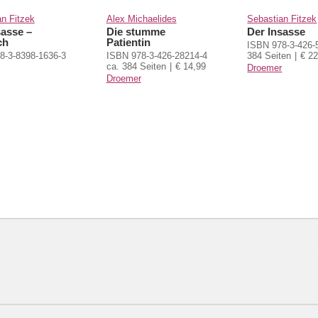
n Fitzek
Alex Michaelides
Sebastian Fitzek
sasse –
Die stumme
Der Insasse
ch
Patientin
ISBN 978-3-426-
8-3-8398-1636-3
ISBN 978-3-426-28214-4
384 Seiten
€ 22
ca. 384 Seiten
€ 14,99
Droemer
Droemer