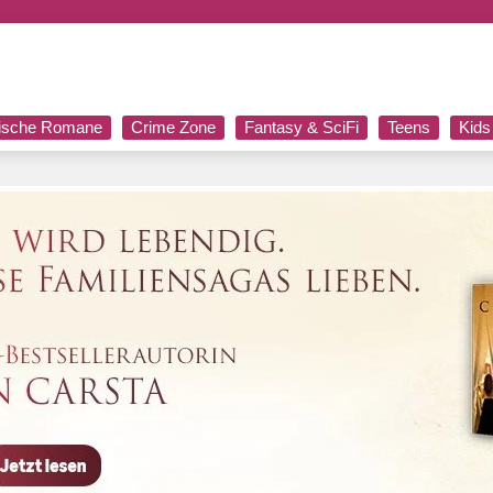
rische Romane
Crime Zone
Fantasy & SciFi
Teens
Kids